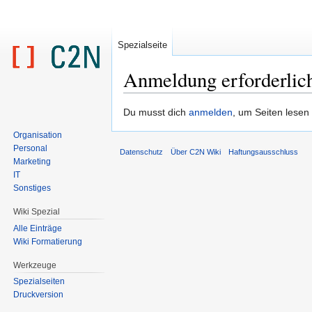
Spezialseite
Anmeldung erforderlic
Zur
Zur
Du musst dich
anmelden
, um Seiten lesen
Navigation
Suche
Organisation
springen
springen
Personal
Datenschutz
Über C2N Wiki
Haftungsausschluss
Marketing
IT
Sonstiges
Wiki Spezial
Alle Einträge
Wiki Formatierung
Werkzeuge
Spezialseiten
Druckversion